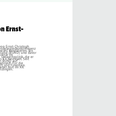
n Ernst-
von Ernst-Christoph
desdelegiertenkonferenz
swahl kandidieren. Bis
chland (BUND) und davor
kretär im
 Umweltpolitik, die er
es KV Neustadt. Seit
den BUND auf
isiert. Für die
aft und Finanzen.
eitet dort im AK
eldingen.