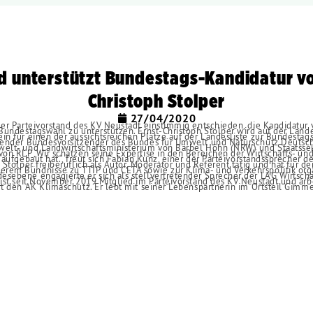
Die GRÜNEN Neustadt
d unterstützt Bundestags-Kandidatur vo
Christoph Stolper
27/04/2020
der Parteivorstand des KV Neustadt einstimmig entschieden, die Kandidatur 
 Bundestagswahl zu unterstützen. Ernst-Christoph Stolper wird auf der Lan
in für einen der aussichtsreichen Plätze auf der Landesliste zur Bundestag
etender Bundesvorsitzender des Bundes für Umwelt und Naturschutz Deuts
welt- und Landwirtschaftsministerium von Bärbel Höhn (NRW) und Staatsse
von RLP „Wir schätzen seine Expertise in den Bereichen der Wirtschafts- und
 aufgebaut hat.“, freut sich Fabian Kunz, einer der Parteivorstandssprecher d
h Stolper freiberuflich als Autor, Moderator und Referent tätig und hat für 
rem Bündnisse zu TTIP und CETA sowie zur Klima- und Verkehrspolitik organ
sebene engagierte er sich als stellvertretender Sprecher der LAG Wirtsch
 ist seit November 2019 Mitglied im Parteivorstand des KV Neustadt und arb
rt den AK Klimaschutz. Er lebt mit seiner Lebenspartnerin im Ortsteil Gimm