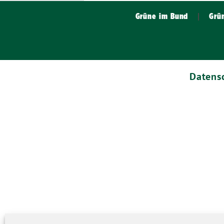
Grüne im Bund
Grü
Datens