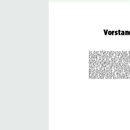
Vorstan
In der Märzsitzung hat 
Stolper für die nächste
Ende Oktober in Lahnste
2019 war er stellvertr
Abteilungsleiter im Um
Wirtschaftsministerium 
sich in drei Jahrzehnten
2013 ist Ernst-Christop
Bundesebene unter ande
Bündnisgrünen auf Lande
Ernst-Christoph Stolper
Mobilität und koordinie