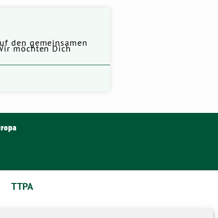
t auf den gemeinsamen
 Wir möchten Dich
uropa
TTPA