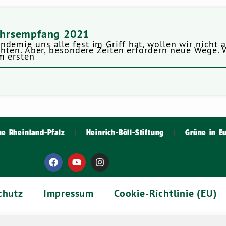
ahrsempfang 2021
demie uns alle fest im Griff hat, wollen wir nich
ichten. Aber, besondere Zeiten erfordern neue Wege.
m ersten
ne Rheinland-Pfalz
Heinrich-Böll-Stiftung
Grüne in E
chutz
Impressum
Cookie-Richtlinie (EU)