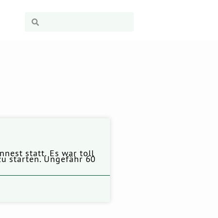
est statt. Es war toll
zu starten. Ungefähr 60