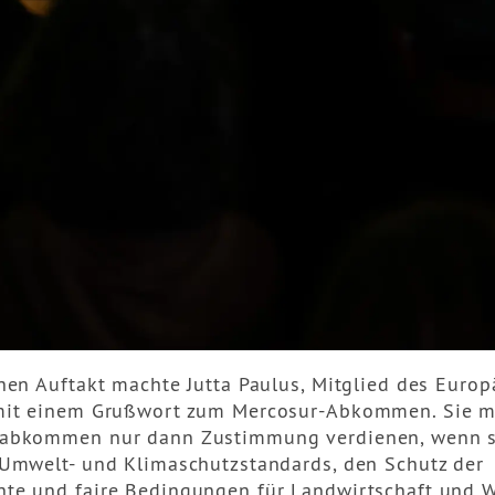
hen Auftakt machte Jutta Paulus, Mitglied des Euro
mit einem Grußwort zum Mercosur-Abkommen. Sie ma
sabkommen nur dann Zustimmung verdienen, wenn s
 Umwelt- und Klimaschutzstandards, den Schutz der
te und faire Bedingungen für Landwirtschaft und W