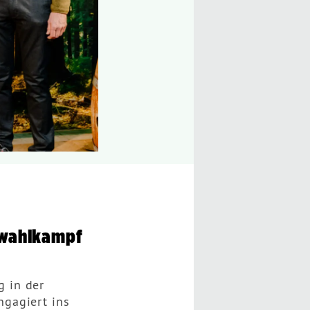
swahlkampf
 in der
gagiert ins