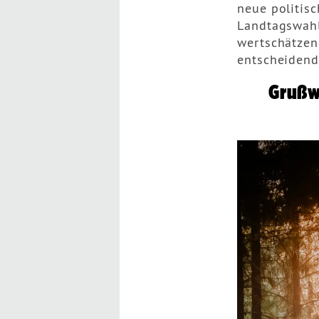
neue politisc
Landtagswahl
wertschätzen
entscheidend
Grußw