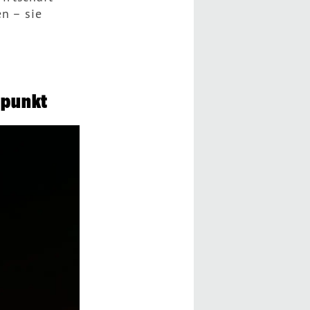
n – sie
lpunkt