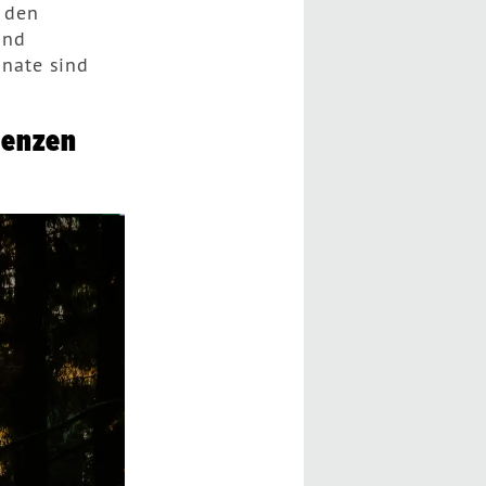
r den
und
nate sind
renzen