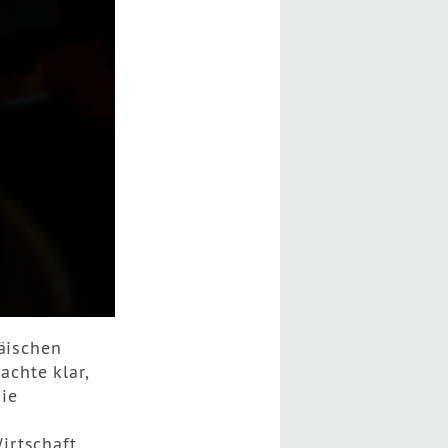
päischen
chte klar,
ie
irtschaft