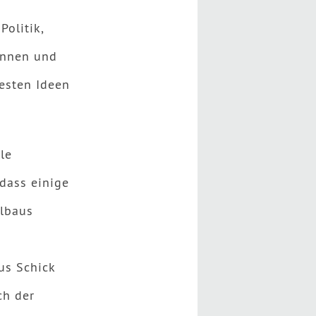
olitik,
rinnen und
esten Ideen
le
dass einige
albaus
us Schick
ch der