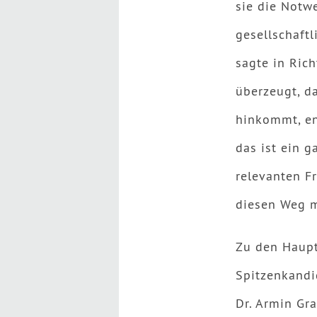
sie die Notw
gesellschaft
sagte in Ric
überzeugt, d
hinkommt, en
das ist ein g
relevanten F
diesen Weg m
Zu den Haupt
Spitzenkandi
Dr. Armin Gra