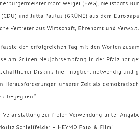
berbürgermeister Marc Weigel (FWG), Neustadts Bü
h (CDU) und Jutta Paulus (GRÜNE) aus dem Europap
che Vertreter aus Wirtschaft, Ehrenamt und Verwaltu
fasste den erfolgreichen Tag mit den Worten zusa
sse am Grünen Neujahrsempfang in der Pfalz hat gez
lschaftlicher Diskurs hier möglich, notwendig und 
en Herausforderungen unserer Zeit als demokratisc
 zu begegnen.“
r Veranstaltung zur freien Verwendung unter Angab
Moritz Schleiffelder – HEYMO Foto & Film“