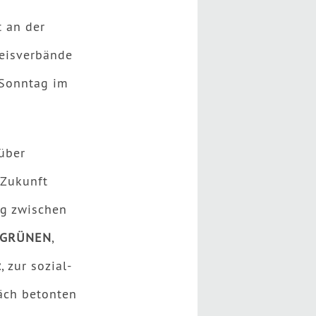
 an der
reisverbände
 Sonntag im
 über
 Zukunft
og zwischen
E GRÜNEN
,
z
, zur sozial-
räch betonten