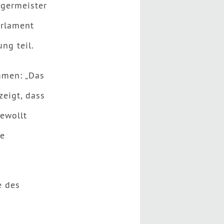
rgermeister
arlament
ng teil.
mmen: „Das
eigt, dass
gewollt
he
e des