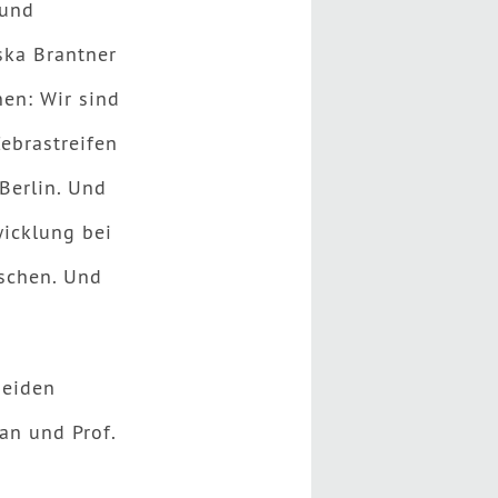
 und
ska Brantner
en: Wir sind
ebrastreifen
Berlin. Und
wicklung bei
nschen. Und
beiden
an und Prof.