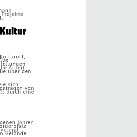
rband
 Projekte
t.
Kultur
Kulturort,
 Das
stellungen
die Arbeit
lle über den
wie sich
 getragen von
kt durch eine
ngenen Jahren
orderpfalz
tive und
en Gelände.