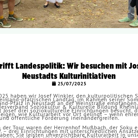
rifft Landespolitik: Wir besuchen mit Jo
Neustadts Kulturinitiativen
25/07/2025
025 haben wir Josef Winkler, den kulturpolitischen 
einland-pfälzischen Landtag, im Rahmen seiner So
and-Pfalz in Neustadt an der Weinstraße empfange
esverband Soziokultur & Kulturelle Bildung Rheinl
 Josef drei soziokulturelle Einrichtungen besucht, d
zeigen, wie Kulturarbeit vor Ort gelingt – wenn ehr
nd öffentliche Förderung ineinandergreifen.
n der Tour waren der Herrenhof Mußbach, der Soku e.
V. – drei Einrichtungen mit unterschiedlichen Ansätz
en: Sie leisten unverzichtbare Kulturarbeit in uns