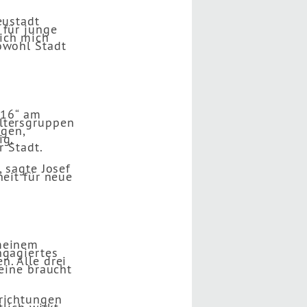
eustadt
 für junge
ich mich
owohl Stadt
e 16“ am
ltersgruppen
ngen,
ig,
r Stadt.
 sagte Josef
heit für neue
 meinem
ngagiertes
n. Alle drei
 eine braucht
nrichtungen