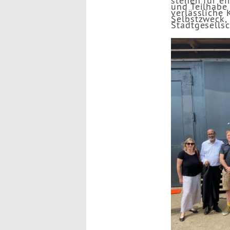
stehen für ei
und Teilhabe 
verlässliche
Selbstzweck, 
Stadtgesellsc