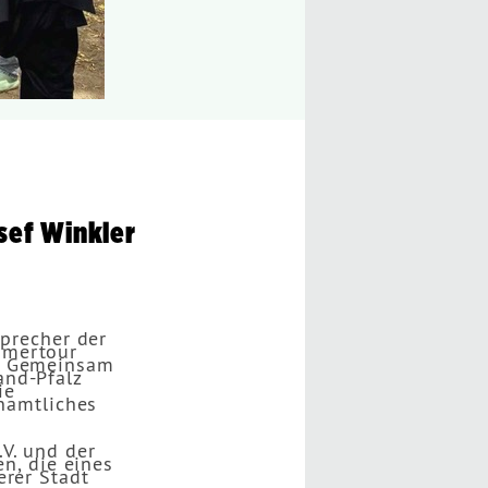
sef Winkler
Sprecher der
mmertour
n. Gemeinsam
and-Pfalz
ie
enamtliches
V. und der
en, die eines
erer Stadt