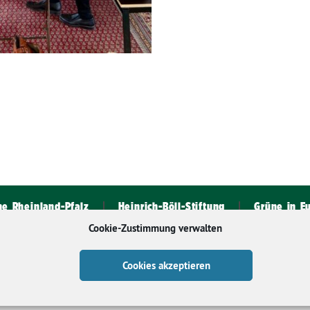
ne Rheinland-Pfalz
Heinrich-Böll-Stiftung
Grüne in E
Cookie-Zustimmung verwalten
Cookies akzeptieren
chutz
Impressum
Cookie-Richtlinie (EU)