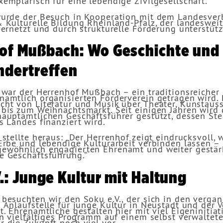
emplarisch für eine lebendige Zivilgesellschaft.
wurde der Besuch in Kooperation mit dem Landesve
 Kulturelle Bildung Rheinland-Pfalz, der landesweit
vernetzt und durch strukturelle Förderung unterstütz
of Mußbach: Wo Geschichte und 
ndertreffen
 war der Herrenhof Mußbach – ein traditionsreicher 
namtlich organisierten Förderverein getragen wird.
cht von Literatur und Musik über Theater, Kunstaus
bis zum Weihnachtsmarkt. Seit einigen Jahren wird 
hauptamtlichen Geschäftsführer gestützt, dessen Ste
s Landes finanziert wird.
 stellte heraus: „Der Herrenhof zeigt eindrucksvoll, 
 Erbe und lebendige Kulturarbeit verbinden lassen –
ewöhnlich engagierten Ehrenamt und weiter gestär
e Geschäftsführung.“
.: Junge Kultur mit Haltung
 besuchten wir den Soku e.V., der sich in den verga
 Anlaufstelle für junge Kultur in Neustadt und der V
t. Ehrenamtliche gestalten hier mit viel Eigeninitia
in vielfältiges Programm auf einem selbst verwaltet
 die Zukunft noch viel vor.