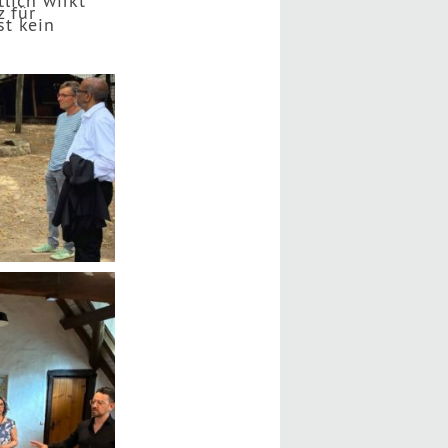
tlich wirkt
z für
st kein