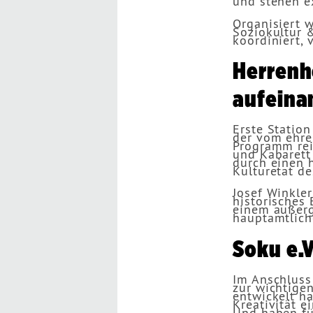
und stehen ex
Organisiert 
Soziokultur &
koordiniert, 
Herrenh
aufeina
Erste Station
der vom ehre
Programm rei
und Kabarett 
durch einen 
Kulturetat de
Josef Winkler
historisches
einem außerg
hauptamtlich
Soku e.V
Im Anschluss
zur wichtigen
entwickelt ha
Kreativität e
Und haben für