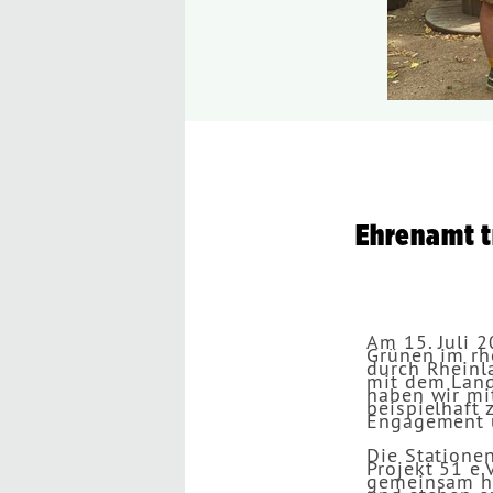
Ehrenamt t
Am 15. Juli 2
Grünen im rh
durch Rheinl
mit dem Land
haben wir mit
beispielhaft 
Engagement u
Die Statione
Projekt 51 e.
gemeinsam hab