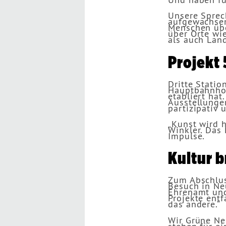
Unsere Sprech
aufgewachsen
Menschen übe
über Orte wi
als auch Lan
Projekt
Dritte Statio
Hauptbahnhof
etabliert hat
Ausstellungen
partizipativ 
„Kunst wird h
Winkler. Das 
Impulse.
Kultur b
Zum Abschlus
Besuch in Ne
Ehrenamt und 
Projekte entf
das andere.“
Wir Grüne Ne