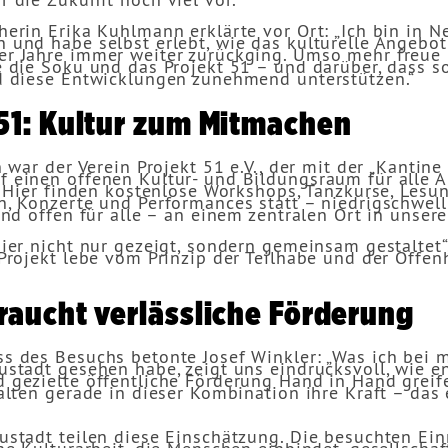
erin Erika Kuhlmann erklärte vor Ort: „Ich bin in N
 und habe selbst erlebt, wie das kulturelle Angebot
r Jahre immer weiter zurückging. Umso mehr freue 
e die Soku und das Projekt 51 – und darüber, dass s
d diese Entwicklungen zunehmend unterstützen.“
 51: Kultur zum Mitmachen
n war der Verein Projekt 51 e.V., der mit der „Kantin
 einen offenen Kultur- und Bildungsraum für alle A
. Hier finden kostenlose Workshops, Tanzkurse, Lesu
, Konzerte und Performances statt – niedrigschwell
und offen für alle – an einem zentralen Ort in unsere
ier nicht nur gezeigt, sondern gemeinsam gestaltet“,
Projekt lebe vom Prinzip der Teilhabe und der Offen
raucht verlässliche Förderung
s des Besuchs betonte Josef Winkler: „Was ich bei
ustadt gesehen habe, zeigt uns eindrucksvoll, wie e
gezielte öffentliche Förderung Hand in Hand greife
alten gerade in dieser Kombination ihre Kraft – das
ustadt teilen diese Einschätzung. Die besuchten Ei