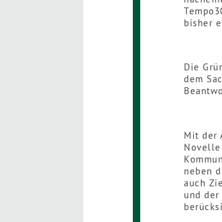
Tempo30
bisher e
Die Grü
dem Sac
Beantwo
Mit der
Novelle
Kommune
neben d
auch Zi
und der
berücks