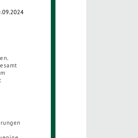
0.09.2024
en.
desamt
im
t
erungen
wenige