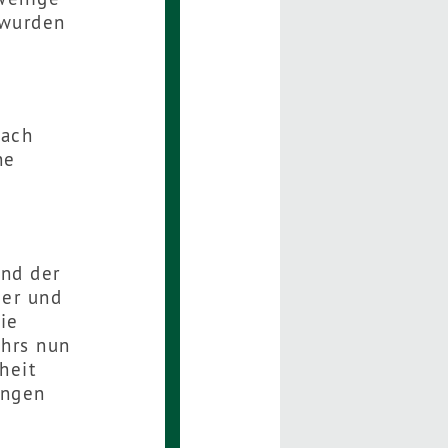
 wurden
nach
he
und der
der und
ie
ehrs nun
heit
ungen