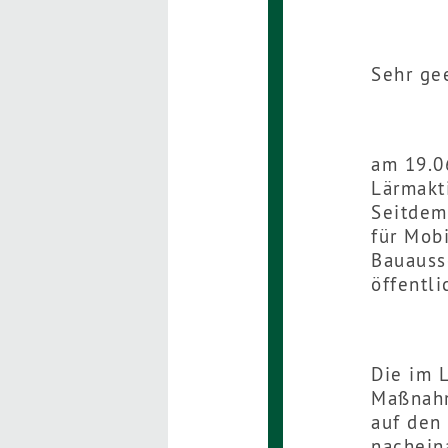
Sehr ge
am 19.0
Lärmakt
Seitdem
für Mobi
Bauauss
öffentli
Die im 
Maßnahm
auf den
nachein