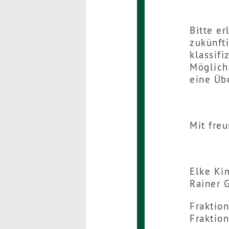
Bitte er
zukünft
klassifi
Möglich
eine Üb
Mit fre
Elke
Rainer 
Fraktio
Fraktio