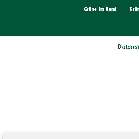
Grüne im Bund
Grü
Datens