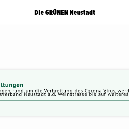
Die GRÜNEN Neustadt
altungen
ngen rund um die Verbreitung des Corona Virus wer
sverband Neustadt a.d. Weinstrasse bis auf weitere